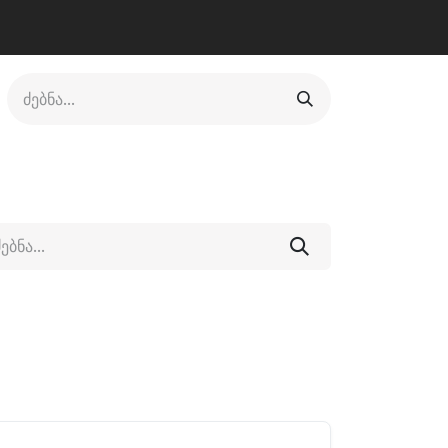
ლი
ფეხსაცმელი
ფიტნესი/კრივი
სხვადასხვა