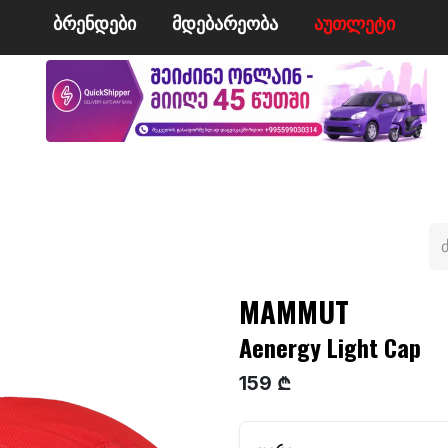
ბრენდები
მდე​​ბარეობა
ა​​უ​​​​​​თლეტი
მი
ველო/მოტო
ცურვა
ჩოგბურთი
ტანსაცმე
MAMMUT
Aenergy Light Cap
159 ₾